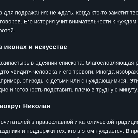
 для подражания: не ждать, когда кто‑то заметит тв
говоров. Его история учит внимательности к нуждам
ротой.
 иконах и искусстве
архипастырь в одеянии епископа: благословляющая ру
удто «видит» человека и его тревоги. Иногда изобр
ример, эпизоды с детьми или с нуждающимися. Эт
ие и готовность подставить плечо в трудную минуту.
вокруг Николая
очитателей в православной и католической традиция
здники и поддержки тех, кто в этом нуждается. В п