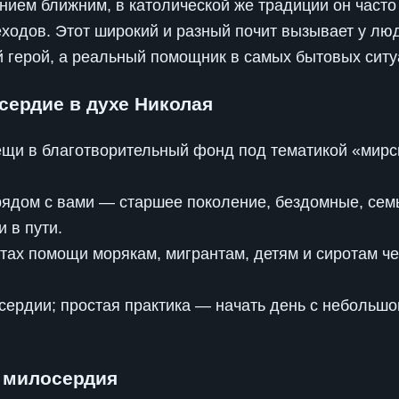
нием ближним, в католической же традиции он часто
ходов. Этот широкий и разный почит вызывает у лю
й герой, а реальный помощник в самых бытовых ситу
сердие в духе Николая
ещи в благотворительный фонд под тематикой «мир
дом с вами — старшее поколение, бездомные, семь
 в пути.
ктах помощи морякам, мигрантам, детям и сиротам ч
сердии; простая практика — начать день с небольшог
е милосердия