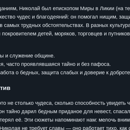
даниям, Николай был епископом Миры в Ликии (на те
ество чудес и благодеяний: он помогал нищим, защ
в самых трудных обстоятельствах. В разных культур
 покровителем детей, моряков, торговцев и путников,
ры и служение общине.
, часто проявлявшаяся тайно и без пафоса.
абота о бедных, защита слабых и доверие к доброт
тив
то не столько чудеса, сколько способность увидеть 
он тайно дарил бедным приданое для невест, спаса
отерял её. Эти сюжеты напоминают нам: мелочь вним
иколая не требует славы — оно работает тихо, как с