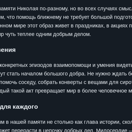
амяти Николая по-разному, но во всех случаях смыс
м, что помощь ближнему не требует большой подгото
нном мире этот образ живет в праздниках, в акциях
р чуть теплее одним добрым делом.
вения
конкретных эпизодов взаимопомощи и умения видет
ут стать началом большого добра. Не нужно ждать 
\nпомочь соседу, собрать конверты с вещами для сир
аждый такой акт превращает мир в более человечное м
для каждого
 в нашей памяти не столько как глава истории, скол
жет перерасти в цепочку добрых дел. Милосердие —