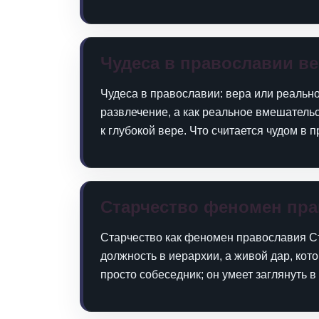
Чудеса в православии в
Чудеса в православии: вера или реально
развлечение, а как реальное вмешательс
к глубокой вере. Что считается чудом в
Старчество феномен пр
Старчество как феномен православия Ст
должность в иерархии, а живой дар, кот
просто собеседник; он умеет заглянуть в 