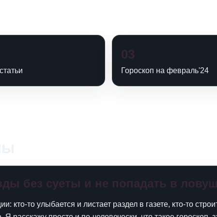
03
статьи
Гороскоп на февраль'24
лы
езды без суеты и не попадать в лову
: кто-то улыбается и листает раздел в газете, кто-то стро
. Я расскажу просто и по-человечески, что такое гороскоп,