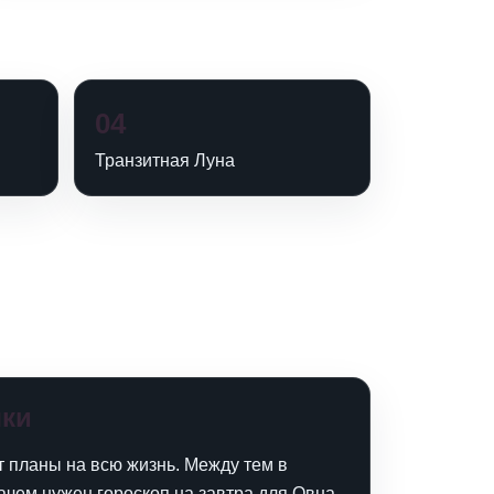
04
Транзитная Луна
шки
ит планы на всю жизнь. Между тем в
 зачем нужен гороскоп на завтра для Овна