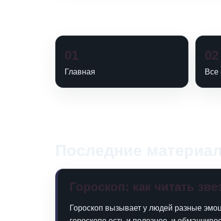
01
02
Главная
Все 
Последние материа
Гороскоп: как читать зв
Гороскоп вызывает у людей разные эмоции
гороскопе есть и полезное, и обманчивое