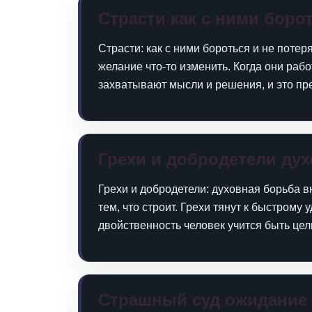
Страсти как с ними боро
Страсти: как с ними бороться и не потер
желание что‑то изменить. Когда они рабо
захватывают мысли и решения, и это пре
Грехи и добродетели ду
Грехи и добродетели: духовная борьба в
тем, что строит. Грехи тянут к быстром
двойственность человек учится быть цель
Страшный суд ожидание 