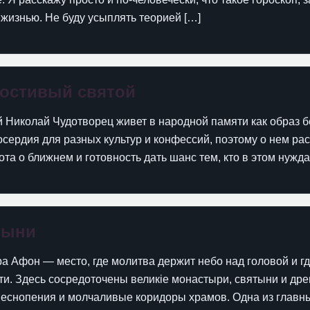
 жизнью. Не буду усыплять теорией […]
лостивый святой
 Николай Чудотворец живет в народной памяти как образ 
осердия для разных культур и конфессий, поэтому о нем ра
та о ближнем и готовность дать шанс тем, кто в этом нужда
тыни
а Афон — место, где молитва держит небо над головой и г
ти. Здесь сосредоточены великіе монастыри, святыни и др
песнопения и молчаливые коридоры храмов. Одна из главн