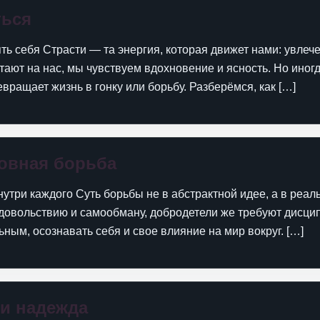
ться
ять себя Страсти — та энергия, которая движет нами: увле
тают на нас, мы чувствуем вдохновение и ясность. Но иногда
вращает жизнь в гонку или борьбу. Разберёмся, как […]
ховная борьба
нутри каждого Суть борьбы не в абстрактной идее, а в реал
у удовольствию и самообману, добродетели же требуют дисци
ным, осознавать себя и свое влияние на мир вокруг. […]
и надежда